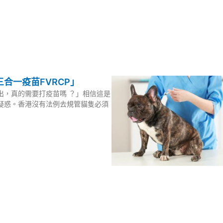
合一疫苗FVRCP」
出，真的需要打疫苗嗎 ？」相信這是
疑惑。香港沒有法例去規管貓隻必須