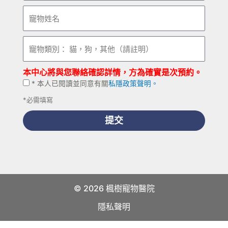
時
寵
間
物
姓
寵
名
物
類
本中心將與您聯絡確認詳情，方為確實是次預約。
別：
*
* 本人已閱讀並同意有關
私隱政策聲明。
貓，
本
狗，
*必需填寫
人
其
已
提交
他
閱
（請
讀
註
並
明）
同
意
有
© 2026 楓樹寵物醫院
關
隱私聲明
私
隱