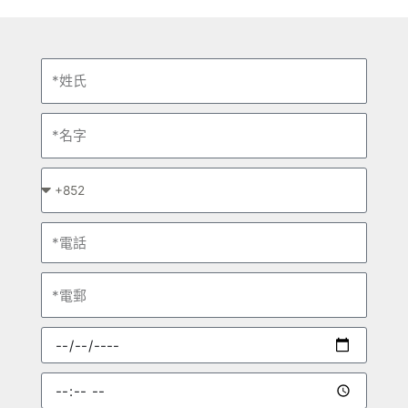
姓
氏
名
字
*
請
選
電
擇
話
電
郵
預
約
日
預
期
約