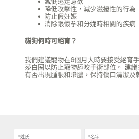
減低逃走意欲
降低攻擊性，減少滋擾性的行為
防止假妊娠
消除跟懷孕和分娩時相關的疾病
貓狗何時可絕育？
我們建議寵物在6個月大時要接受絕育
莎白圈以防止寵物舔咬手術部位。 建
有否出現腫脹和滲膿，保持傷口清潔及
姓
名