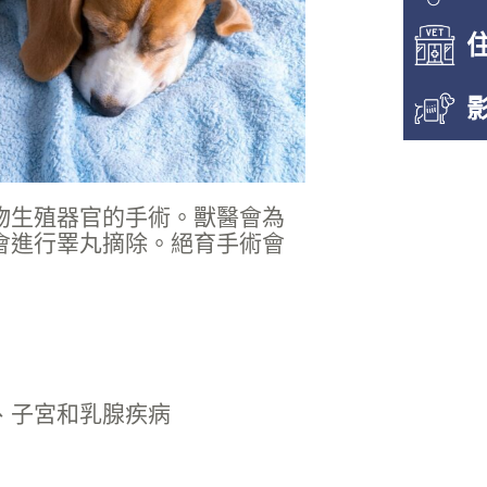
物生殖器官的手術。獸醫會為
會進行睪丸摘除。絕育手術會
、子宮和乳腺疾病