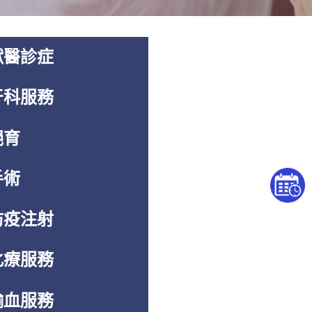
獸醫診症
牙科服務
絕育
手術
防疫注射
化療服務
輸血服務