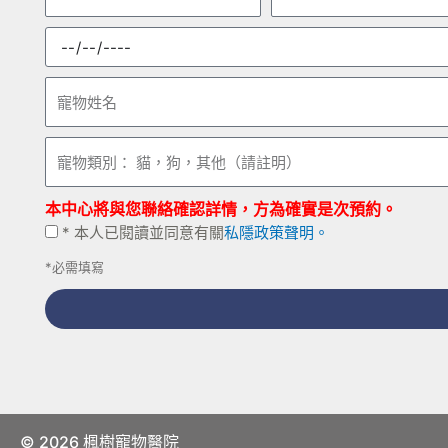
氏
字
預
約
日
寵
期
物
姓
寵
名
物
類
本中心將與您聯絡確認詳情，方為確實是次預約。
別：
*
* 本人已閱讀並同意有關
私隱政策聲明。
貓，
本
狗，
*必需填寫
人
其
已
他
閱
（請
讀
註
並
明）
同
意
© 2026 楓樹寵物醫院
有