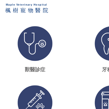
獸醫診症
牙