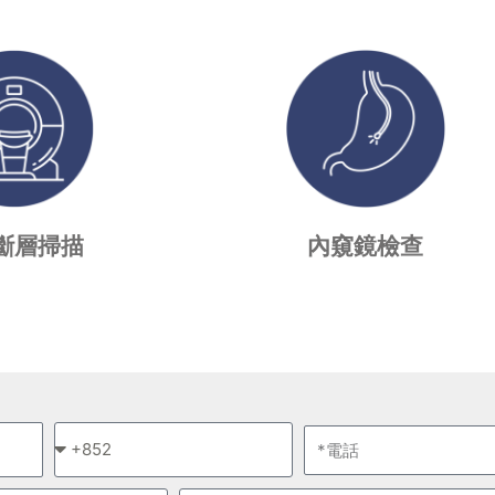
斷層掃描
內窺鏡檢查
*
電
請
話
選