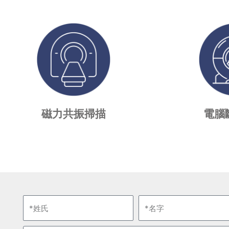
磁力共振掃描
電腦
姓
名
氏
字