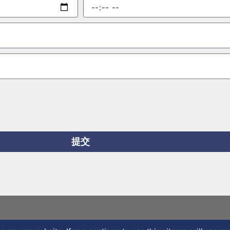
預
擇
約
時
間
提交