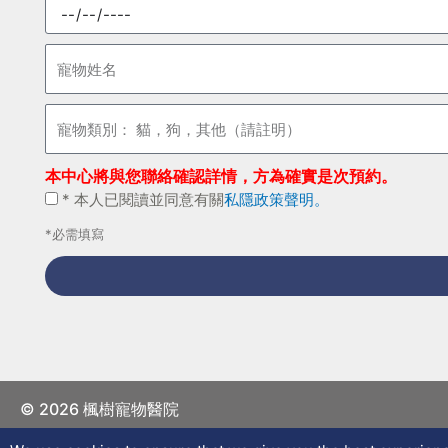
預
約
日
寵
期
物
姓
寵
名
物
類
本中心將與您聯絡確認詳情，方為確實是次預約。
別：
*
* 本人已閱讀並同意有關
私隱政策聲明。
貓，
本
狗，
*必需填寫
人
其
已
他
閱
（請
讀
註
並
明）
同
意
© 2026 楓樹寵物醫院
有
關
隱私聲明