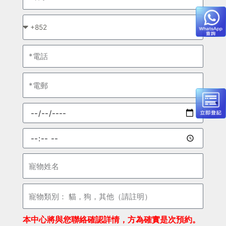
字
*
請
選
電
擇
話
電
郵
預
約
日
預
期
約
時
寵
間
物
姓
寵
名
物
類
本中心將與您聯絡確認詳情，方為確實是次預約。
別：