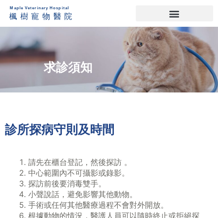
求診須知
診所探病守則及時間
請先在櫃台登記，然後探訪 。
中心範圍內不可攝影或錄影。
探訪前後要消毒雙手。
小聲說話，避免影響其他動物。
手術或任何其他醫療過程不會對外開放。
根據動物的情況，醫護人員可以隨時終止或拒絕探