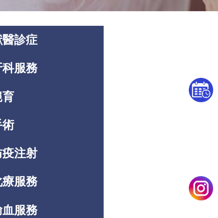
獸醫診症
牙科服務
絕育
手術
防疫注射
化療服務
輸血服務