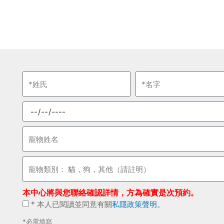
姓
名
氏
字
預
約
日
寵
期
物
姓
寵
名
物
類
本中心將與您聯絡確認詳情，方為確實是次預約。
別：
*
* 本人已閱讀並同意有關
私隱政策聲明。
貓，
本
狗，
*必需填寫