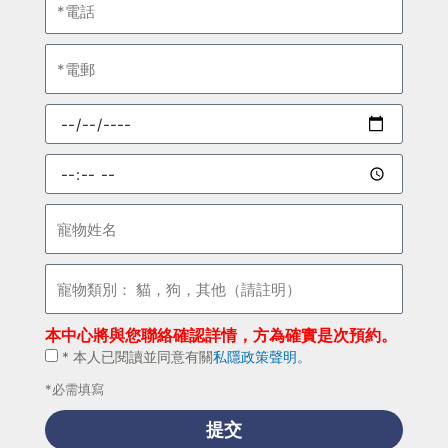
擇
話
電
郵
預
約
日
預
期
約
時
寵
間
物
姓
寵
名
物
類
本中心將與您聯絡確認詳情，方為確實是次預約。
別：
*
* 本人已閱讀並同意有關
私隱政策聲明。
貓，
本
狗，
*必需填寫
人
其
已
提交
他
閱