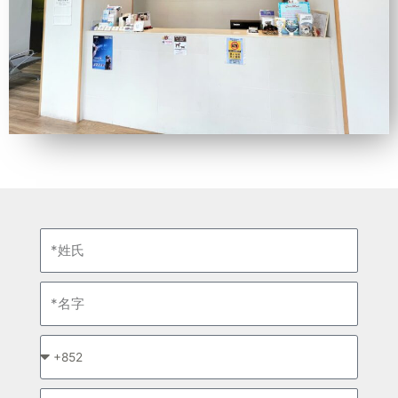
姓
氏
名
字
*
請
選
電