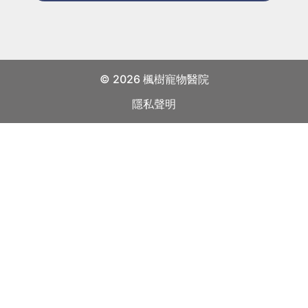
（請
讀
註
並
明）
同
意
有
© 2026 楓樹寵物醫院
關
隱私聲明
私
隱
政
策
聲
明。