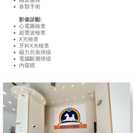
各類手術
影像診斷:
心電圖檢查
超聲波檢查
X光檢查
牙科X光檢查
磁力共振掃描
電腦斷層掃描
內窺鏡