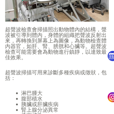
超聲波檢查會掃描照出動物體內的結構，聲
波被引導到體內，身體的組織把聲波反射出
來，再轉換到屏幕上為圖像，為動物檢查體
內器官，如肝、腎、膀胱和心臟等。超聲波
檢查可能需要會為動物進行鎮靜，以達致最
佳效果。
超聲波掃描可用來診斷多種疾病或徵狀，包
括：
淋巴腫大
腹部積水
胰臟或肝臟疾病
腎上腺分泌異常