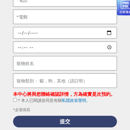
話
電
郵
預
約
日
預
期
約
時
寵
間
物
姓
寵
名
物
類
本中心將與您聯絡確認詳情，方為確實是次預約。
別：
*
* 本人已閱讀並同意有關
私隱政策聲明。
貓，
本
狗，
*必需填寫
人
其
已
提交
他
閱
（請