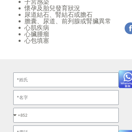
子宮感染
懷孕及胎兒發育狀況
尿道結石、腎結石或膽石
膽囊、尿道、前列腺或腎臟異常
心肌疾病
心臟腫瘤
心包填塞
姓
氏
名
字
*
請
選
電
擇