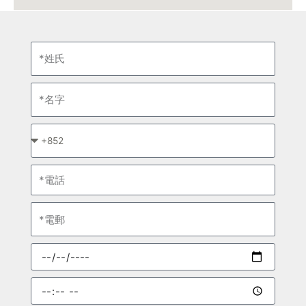
姓
氏
名
字
*
請
選
電
擇
話
電
郵
預
約
日
預
期
約