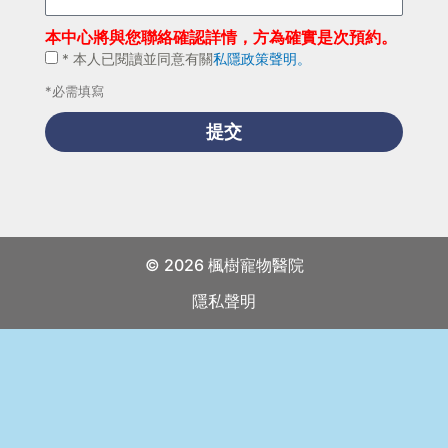
類
本中心將與您聯絡確認詳情，方為確實是次預約。
別：
*
* 本人已閱讀並同意有關
私隱政策聲明。
貓，
本
狗，
*必需填寫
人
其
已
提交
他
閱
（請
讀
註
並
明）
同
意
有
© 2026 楓樹寵物醫院
關
隱私聲明
私
隱
政
策
聲
明。