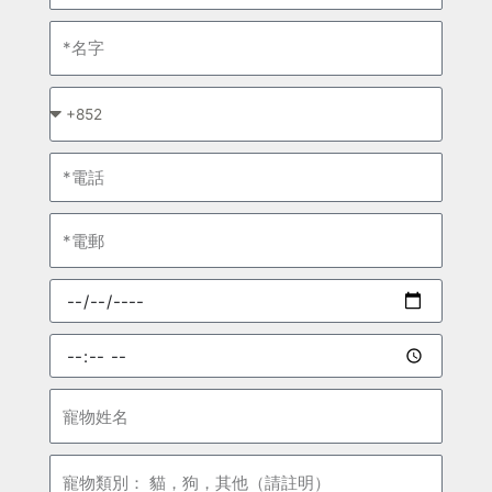
名
字
*
請
選
電
擇
話
電
郵
預
約
日
預
期
約
時
寵
間
物
姓
寵
名
物