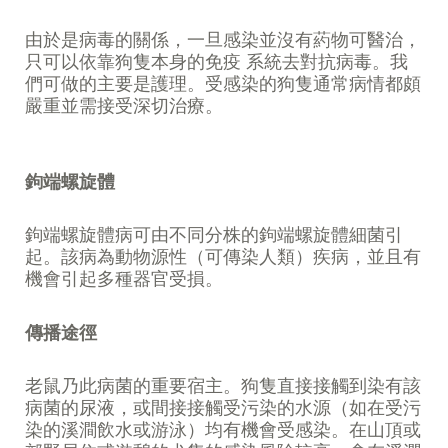
由於是病毒的關係，一旦感染並沒有葯物可醫治，
只可以依靠狗隻本身的免疫 系統去對抗病毒。我
們可做的主要是護理。受感染的狗隻通常病情都頗
嚴重並需接受深切治療。
鉤端螺旋體
鉤端螺旋體病可由不同分株的鉤端螺旋體細菌引
起。該病為動物源性（可傳染人類）疾病，並且有
機會引起多種器官受損。
傳播途徑
老鼠乃此病菌的重要宿主。狗隻直接接觸到染有該
病菌的尿液，或間接接觸受污染的水源（如在受污
染的溪澗飲水或游泳）均有機會受感染。在山頂或