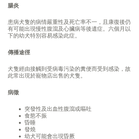
腸炎
患病犬隻的病情嚴重性及死亡率不一，且康復後仍
有可能出現慢性腹瀉及心臟病等後遺症。六個月以
下的幼犬特別容易感染此症。
傳播途徑
犬隻經由接觸到受病毒污染的糞便而受到感染，故
此常出現於寵物店出售的犬隻。
病徵
突發性及出血性腹瀉或嘔吐
食慾不振
昏睡
發燒
幼犬可能會出現昏厥