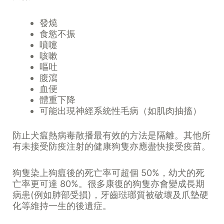
發燒
食慾不振
噴嚏
咳嗽
嘔吐
腹瀉
血便
體重下降
可能出現神經系統性毛病（如肌肉抽搐）
防止犬瘟熱病毒散播最有效的方法是隔離。其他所
有未接受防疫注射的健康狗隻亦應盡快接受疫苗。
狗隻染上狗瘟後的死亡率可超個 50%，幼犬的死
亡率更可達 80%。很多康復的狗隻亦會變成長期
病患(例如肺部受損)，牙齒琺瑯質被破壞及爪墊硬
化等維持一生的後遺症。