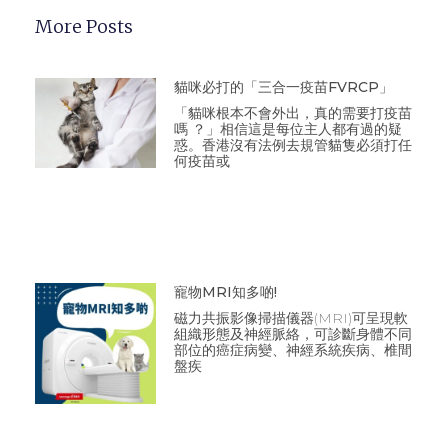
More Posts
貓咪必打的「三合一疫苗FVRCP」
「貓咪根本不會外出，真的需要打疫苗
嗎 ？」相信這是每位主人都有過的疑
惑。香港沒有法例去規管貓隻必須打任
何疫苗或
寵物MRI知多啲!
磁力共振影像掃描儀器(MRI)可呈現軟
組織形態及神經脈絡，可診斷身體不同
部位的癌症病變、神經系統疾病、椎間
盤疾