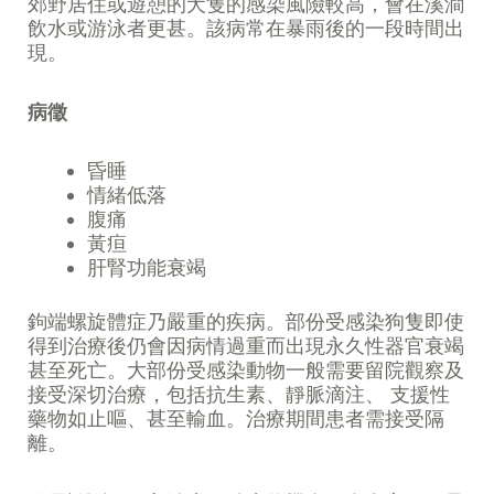
郊野居住或遊憩的犬隻的感染風險較高，會在溪澗
飲水或游泳者更甚。該病常在暴雨後的一段時間出
現。
病徵
昏睡
情緒低落
腹痛
黃疸
肝腎功能衰竭
鉤端螺旋體症乃嚴重的疾病。部份受感染狗隻即使
得到治療後仍會因病情過重而出現永久性器官衰竭
甚至死亡。大部份受感染動物一般需要留院觀察及
接受深切治療，包括抗生素、靜脈滴注、 支援性
藥物如止嘔、甚至輸血。治療期間患者需接受隔
離。