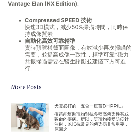
Vantage Elan (NX Edition)
:
Compressed SPEED 技術
快速3D模式，減少50%掃描時間，同時保
持成像質素
自動化高效可靠精準
實時預覽橫截面圖像，有效減少再次掃瞄的
需要，並提高成像一致性，精準可靠*磁力
共振掃瞄需要在醫生診斷並建議下方可進
行。
More Posts
犬隻必打的「五合一疫苗DHPPiL」
疫苗能幫助寵物對抗多種高傳染性甚或
致命的疾病。所以，讓寵物接受防疫針
注射，以抵抗常見的傳染病非常重要，
原因之一