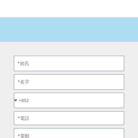
姓
氏
名
字
*
請
選
電
擇
話
電