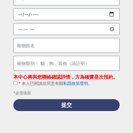
郵
預
約
日
預
期
約
時
寵
間
物
姓
寵
名
物
類
本中心將與您聯絡確認詳情，方為確實是次預約。
別：
*
* 本人已閱讀並同意有關
私隱政策聲明。
貓，
本
狗，
*必需填寫
人
其
已
提交
他
閱
（請
讀
註
並
明）
同