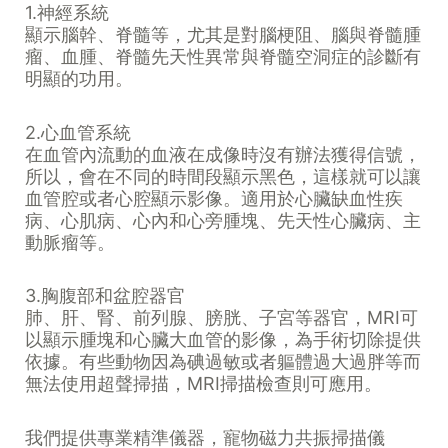
1.神經系統
顯示腦幹、脊髓等，尤其是對腦梗阻、腦與脊髓腫
瘤、血腫、脊髓先天性異常與脊髓空洞症的診斷有
明顯的功用。
2.心血管系統
在血管內流動的血液在成像時沒有辦法獲得信號，
所以，會在不同的時間段顯示黑色，這樣就可以讓
血管腔或者心腔顯示影像。適用於心臟缺血性疾
病、心肌病、心內和心旁腫塊、先天性心臟病、主
動脈瘤等。
3.胸腹部和盆腔器官
肺、肝、腎、前列腺、膀胱、子宮等器官，MRI可
以顯示腫塊和心臟大血管的影像，為手術切除提供
依據。有些動物因為碘過敏或者軀體過大過胖等而
無法使用超聲掃描，MRI掃描檢查則可應用。
我們提供專業精準儀器，寵物磁力共振掃描儀