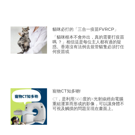
貓咪必打的「三合一疫苗FVRCP」
「貓咪根本不會外出，真的需要打疫苗
嗎 ？」相信這是每位主人都有過的疑
惑。香港沒有法例去規管貓隻必須打任
何疫苗或
寵物CT知多啲!
CT，是利用360度的X光射線經由電腦
重組運算而形成的影像，可以讓身體不
可視及觸摸的問題呈現在畫面上。