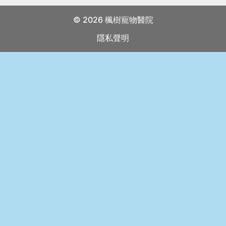
意
有
© 2026 楓樹寵物醫院
關
隱私聲明
私
隱
政
策
聲
明。